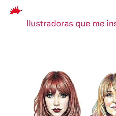
Autor:
punky_and
Ilustradoras que me in